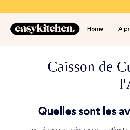
Home
A p
Caisson de Cu
l
Quelles sont les a
Les caissons de cuisine sans porte offrent u