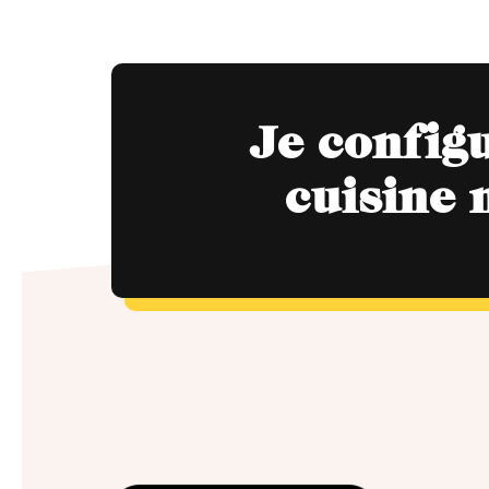
Je config
cuisine 