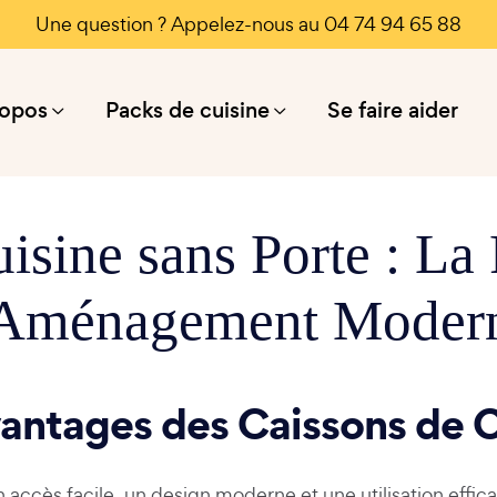
Une question ? Appelez-nous au 04 74 94 65 88
ropos
Packs de cuisine
Se faire aider
isine sans Porte : La
'Aménagement Moder
vantages des Caissons de C
n accès facile, un design moderne et une utilisation effic