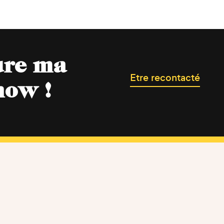
ure ma
Etre recontacté
now !