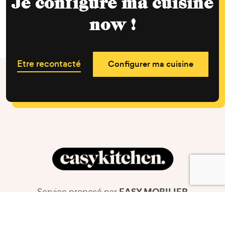
Je configure ma cuisine
now !
Etre recontacté
Configurer ma cuisine
EASY MOBILIER
Service proposé par
23 Rue de Chapeau Rouge
38070 Saint-Quentin-Fallavier