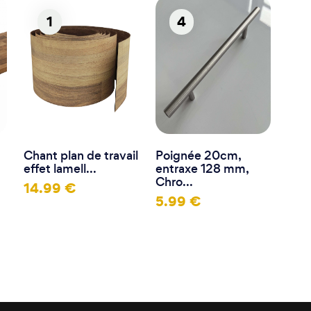
1
4
Chant plan de travail
Poignée 20cm,
effet lamell...
entraxe 128 mm,
Chro...
14.99 €
5.99 €