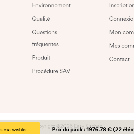
Environnement
Inscriptio
Qualité
Connexio
Questions
Mon com
fréquentes
Mes com
Produit
Contact
Procédure SAV
Copyright @2026 Easy Kitchen
Prix du pack :
1976.78
€
(
22
élém
s ma wishlist