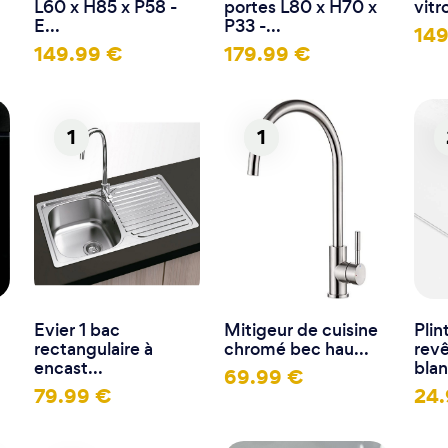
L60 x H85 x P58 -
portes L80 x H70 x
vitr
E...
P33 -...
149
149.99 €
179.99 €
1
1
Evier 1 bac
Mitigeur de cuisine
Pli
rectangulaire à
chromé bec hau...
rev
encast...
blan
69.99 €
79.99 €
24.