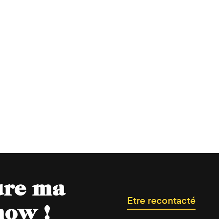
ure ma
Etre recontacté
now !