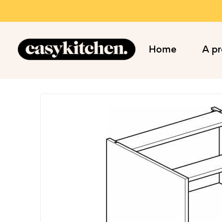
Home
A p