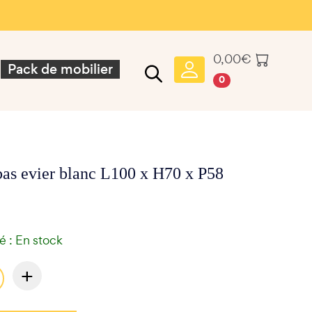
0,00
€
Pack de mobilier
0
bas evier blanc L100 x H70 x P58
té : En stock
+