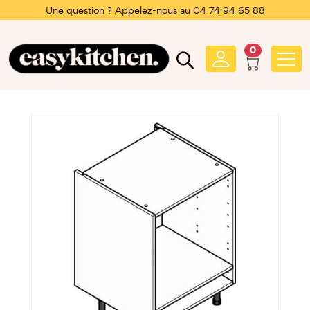
Une question ? Appelez-nous au 04 74 94 65 88
0