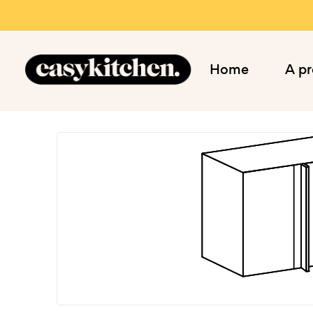
Home
A p