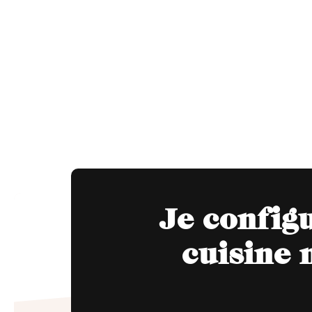
Je config
cuisine 