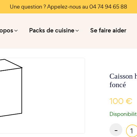
Une question ? Appelez-nous au 04 74 94 65 88
ropos
Packs de cuisine
Se faire aider
Caisson 
foncé
100 €
Disponibili
-