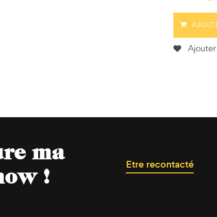
AJOUT
Ajouter 
ure ma
Etre recontacté
now !