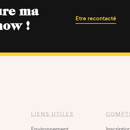
ure ma
Etre recontacté
now !
LIENS UTILES
COMPT
Environnement
Inscriptio