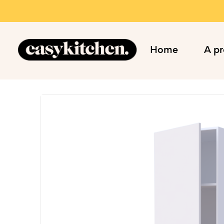
Home
A p