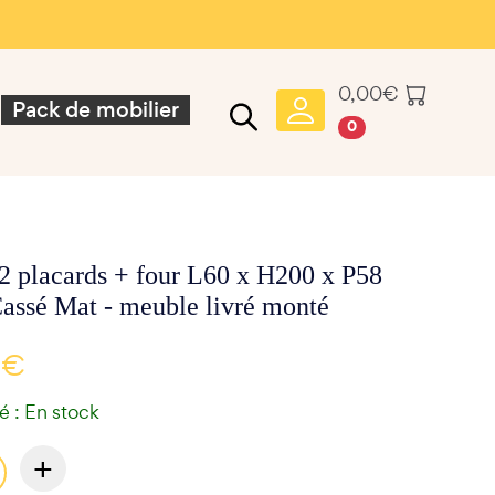
0,00
€
Pack de mobilier
0
2 placards + four L60 x H200 x P58
Cassé Mat - meuble livré monté
 €
té : En stock
+