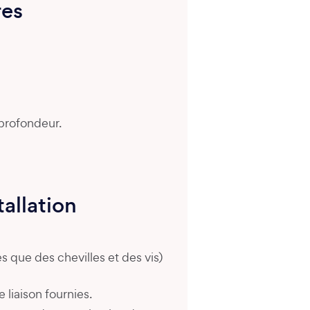
res
 profondeur.
tallation
les que des chevilles et des vis)
 liaison fournies.