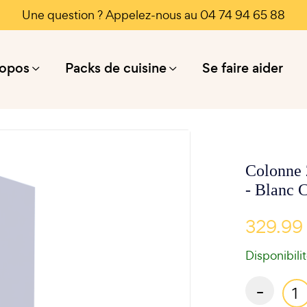
Une question ? Appelez-nous au 04 74 94 65 88
ropos
Packs de cuisine
Se faire aider
Colonne 
- Blanc 
329.99
Disponibili
-