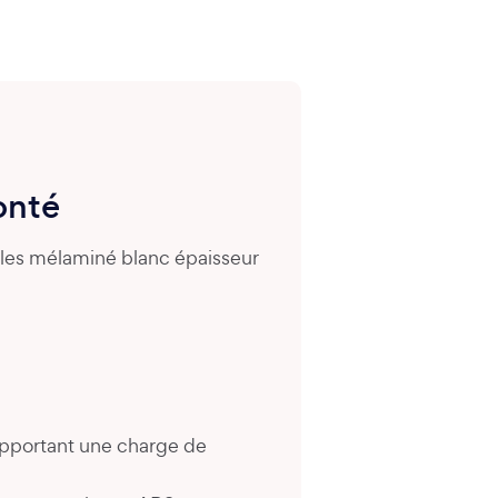
onté
ules mélaminé blanc épaisseur
upportant une charge de