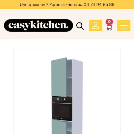
Une question ? Appelez-nous au 04 74 94 65 88
0