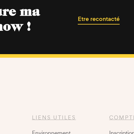
ure ma
Etre recontacté
now !
LIENS UTILES
COMPT
Environnement
Inscriptio