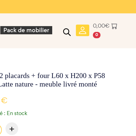
0,00
€
Pack de mobilier
0
2 placards + four L60 x H200 x P58
Latte nature - meuble livré monté
 €
té : En stock
+