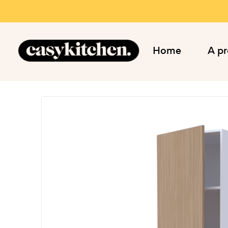
Home
A p