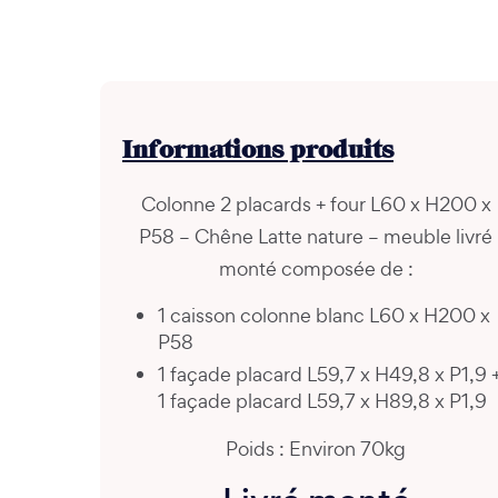
Informations
produits
Colonne 2 placards + four L60 x H200 x
P58 – Chêne Latte nature – meuble livré
monté composée de :
1 caisson colonne blanc L60 x H200 x
P58
1 façade placard L59,7 x H49,8 x P1,9 
1 façade placard L59,7 x H89,8 x P1,9
Poids : Environ 70kg