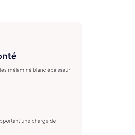
onté
ules mélaminé blanc épaisseur
upportant une charge de