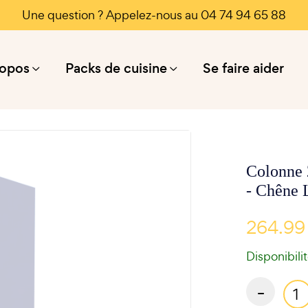
Une question ? Appelez-nous au 04 74 94 65 88
ropos
Packs de cuisine
Se faire aider
Colonne 
- Chêne 
264.99
Disponibili
-