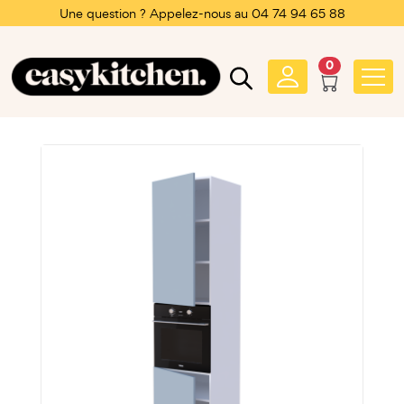
Une question ? Appelez-nous au 04 74 94 65 88
0