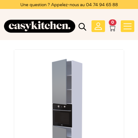
Une question ? Appelez-nous au 04 74 94 65 88
0