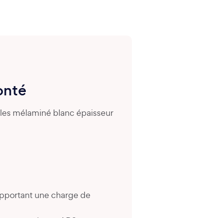
onté
ules mélaminé blanc épaisseur
upportant une charge de