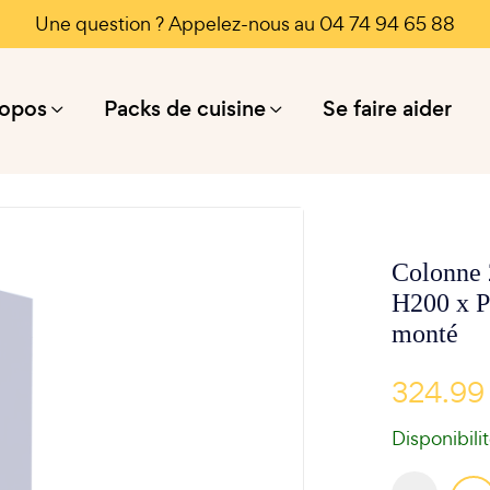
Une question ? Appelez-nous au 04 74 94 65 88
ropos
Packs de cuisine
Se faire aider
Colonne 2
H200 x P
monté
324.99
Disponibili