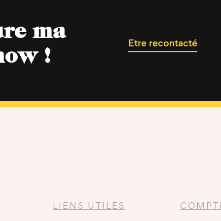
ure ma
Etre recontacté
now !
LIENS UTILES
COMPT