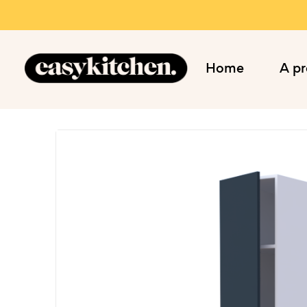
Home
A p