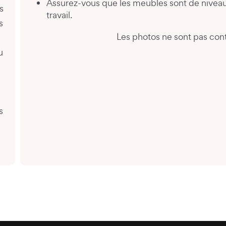
Assurez-vous que les meubles sont de niveau
s
travail.
s
Les photos ne sont pas cont
u
é
s