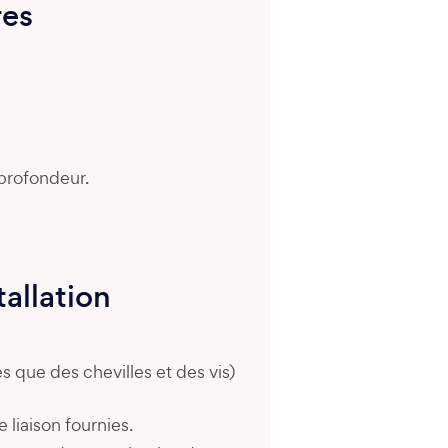
res
 profondeur.
tallation
les que des chevilles et des vis)
 liaison fournies.