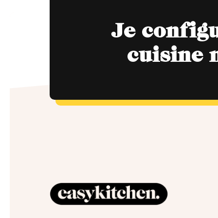
Je config
cuisine 