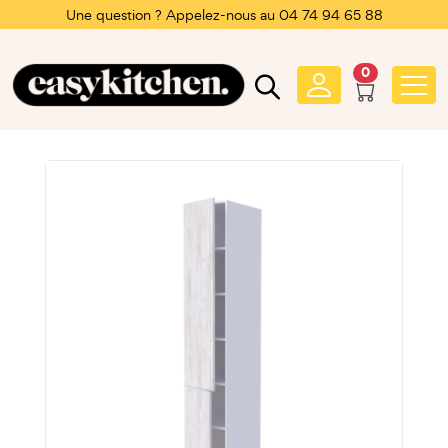
Une question ? Appelez-nous au 04 74 94 65 88
0