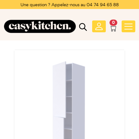
Une question ? Appelez-nous au 04 74 94 65 88
0