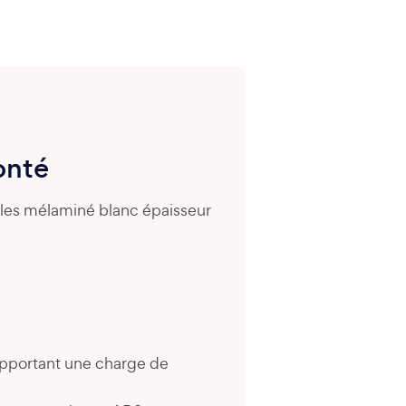
onté
ules mélaminé blanc épaisseur
upportant une charge de