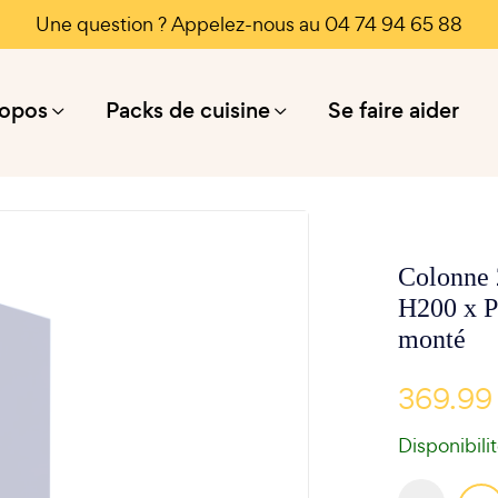
Une question ? Appelez-nous au 04 74 94 65 88
ropos
Packs de cuisine
Se faire aider
Colonne 2
H200 x P
monté
369.99
Disponibili