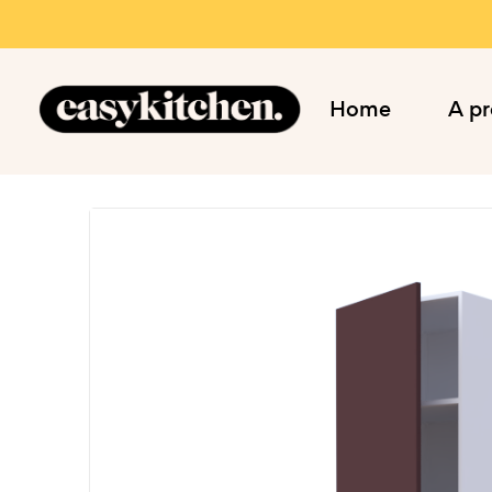
Home
A p