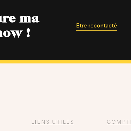
ure ma
Etre recontacté
now !
LIENS UTILES
COMPT