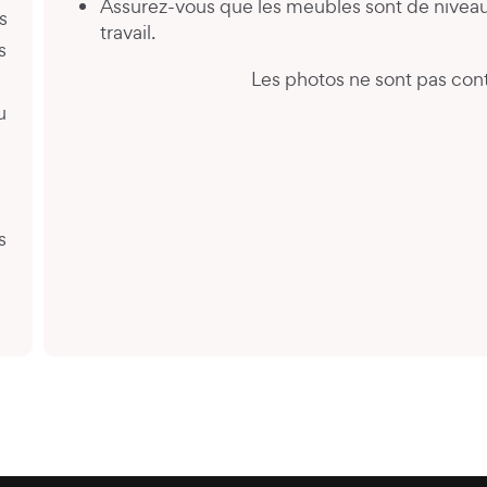
Assurez-vous que les meubles sont de niveau
s
travail.
s
Les photos ne sont pas cont
u
é
s