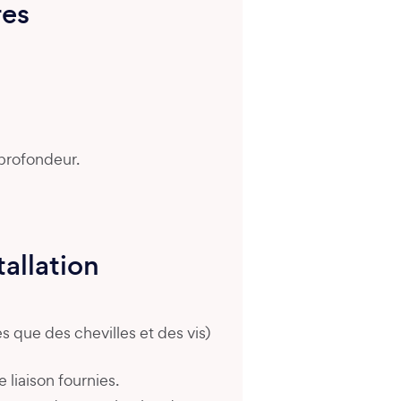
res
 profondeur.
tallation
les que des chevilles et des vis)
 liaison fournies.