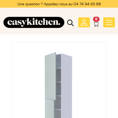
Une question ? Appelez-nous au 04 74 94 65 88
0