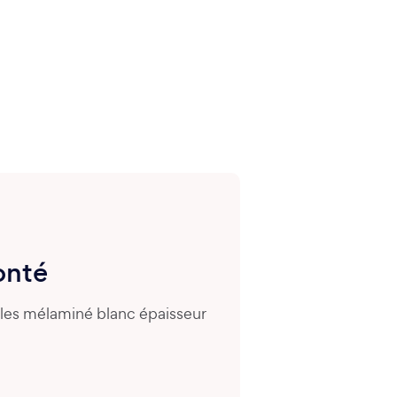
onté
ules mélaminé blanc épaisseur