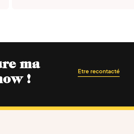
ure ma
Etre recontacté
now !