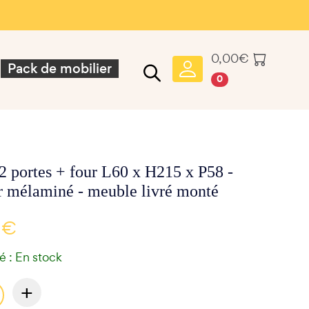
0,00
€
Pack de mobilier
0
2 portes + four L60 x H215 x P58 -
ir mélaminé - meuble livré monté
 €
té : En stock
+