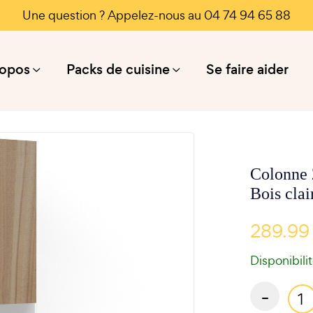
Une question ? Appelez-nous au 04 74 94 65 88
ropos
Packs de cuisine
Se faire aider
Colonne 
Bois cla
289.99
Disponibili
-