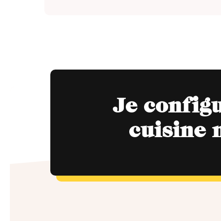
Je config
cuisine 