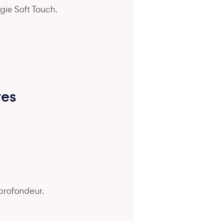
gie Soft Touch.
res
 profondeur.