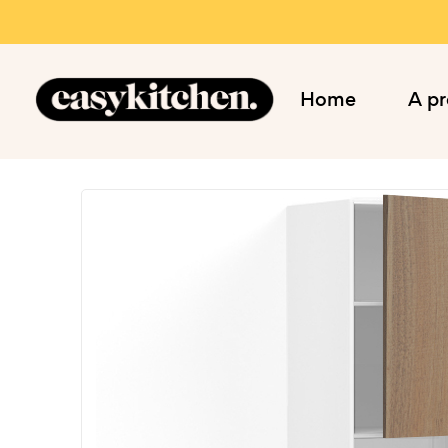
Home
A p