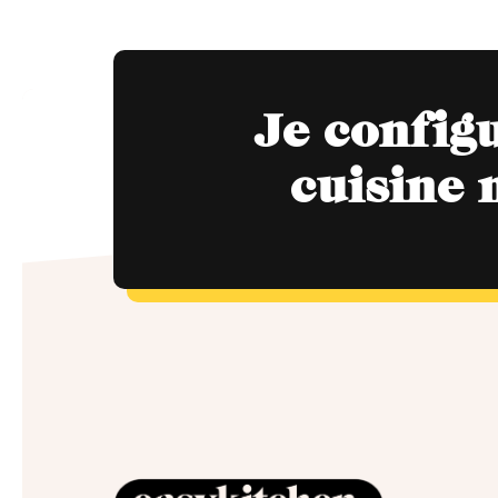
Je config
cuisine 