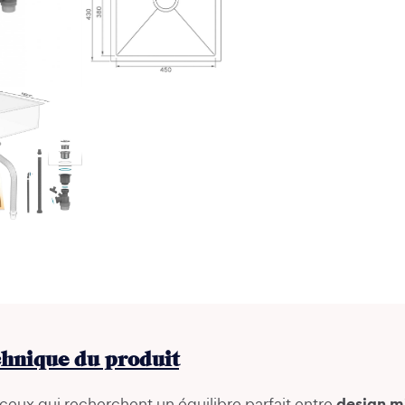
chnique du produit
design m
eux qui recherchent un équilibre parfait entre