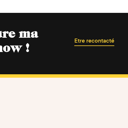
ure ma
Etre recontacté
now !