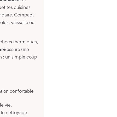
petites cuisines
ondaire. Compact
les, vaisselle ou
x chocs thermiques,
oré
assure une
en : un simple coup
ation confortable
e vie.
te le nettoyage.