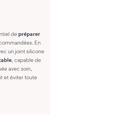
préparer
entiel de
 recommandées. En
ec un joint silicone
table
, capable de
isée avec soin,
t et éviter toute