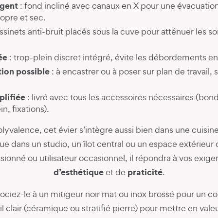
igent
: fond incliné avec canaux en X pour une évacuation
ropre et sec.
ssinets anti-bruit placés sous la cuve pour atténuer les so
ée
: trop-plein discret intégré, évite les débordements en 
tion possible
: à encastrer ou à poser sur plan de travail, 
plifiée
: livré avec tous les accessoires nécessaires (bon
in, fixations).
lyvalence, cet évier s’intègre aussi bien dans une cuisine
 dans un studio, un îlot central ou un espace extérieur
ssionné ou utilisateur occasionnel, il répondra à vos exig
d’esthétique
praticité
et de
.
sociez-le à un mitigeur noir mat ou inox brossé pour un co
il clair (céramique ou stratifié pierre) pour mettre en vale