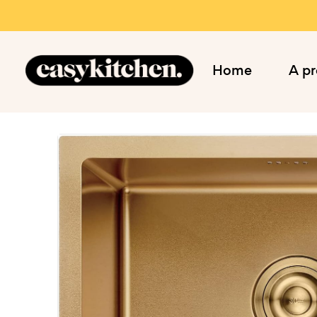
Home
A p