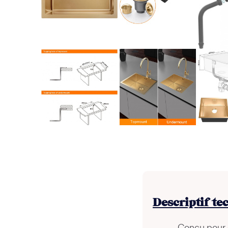
Descriptif te
Conçu pour c