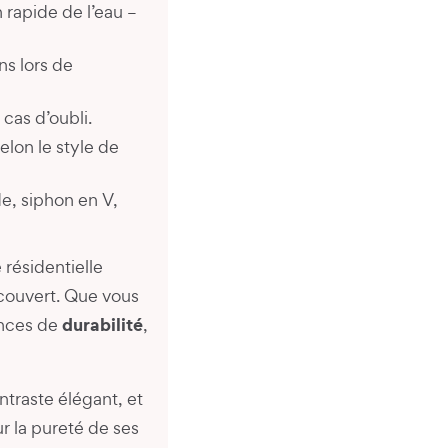
 rapide de l’eau –
ns lors de
cas d’oubli.
selon le style de
de, siphon en V,
 résidentielle
 couvert. Que vous
durabilité
ences de
,
ntraste élégant, et
ur la pureté de ses