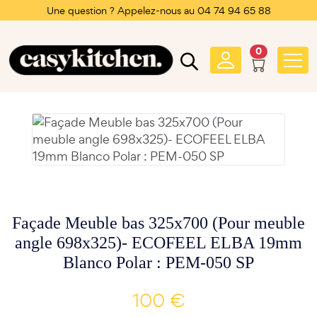
Une question ? Appelez-nous au 04 74 94 65 88
0
Façade Meuble bas 325x700 (Pour meuble
angle 698x325)- ECOFEEL ELBA 19mm
Blanco Polar : PEM-050 SP
100 €