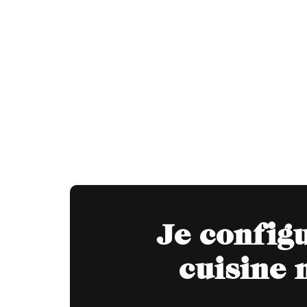
Je config
cuisine 