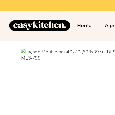
Home
A p