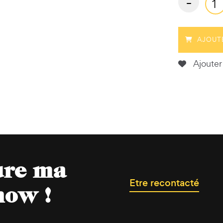
-
AJOUT
Ajouter 
ure ma
Etre recontacté
now !