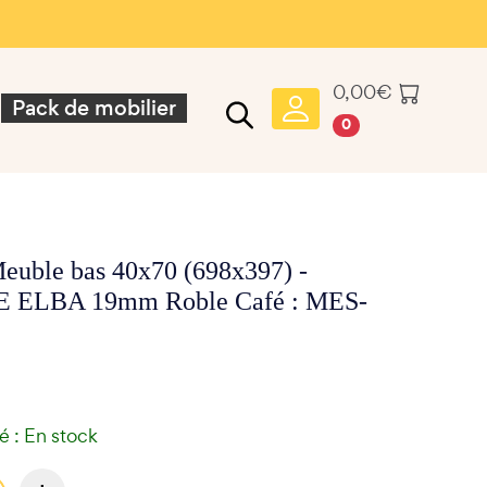
0,00
€
Pack de mobilier
0
euble bas 40x70 (698x397) -
 ELBA 19mm Roble Café : MES-
té : En stock