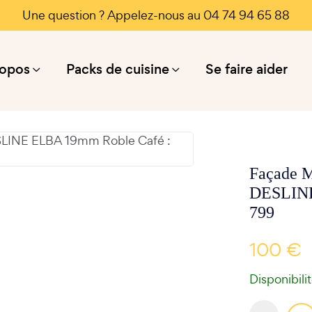
Une question ? Appelez-nous au 04 74 94 65 88
ropos
Packs de cuisine
Se faire aider
Façade M
DESLINE
799
100 €
Disponibili