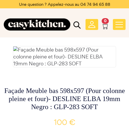
Une question ? Appelez-nous au 04 74 94 65 88
0
Façade Meuble bas 598x597 (Pour colonne
pleine et four)- DESLINE ELBA 19mm
Negro : GLP-283 SOFT
100 €