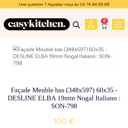
Une question ? Appelez-nous au 04 74 94 65 88
0
Façade Meuble bas (348x597) 60x35 -
DESLINE ELBA 19mm Nogal Italiano :
SON-798
100 €