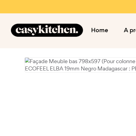
Home
A p