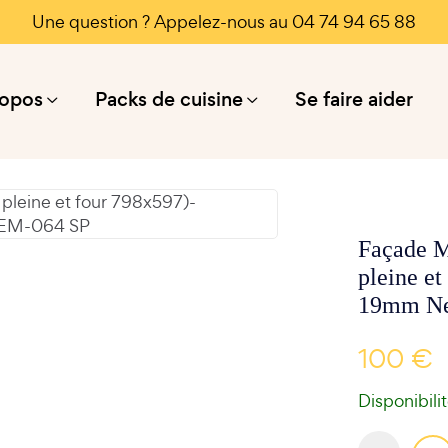
Une question ? Appelez-nous au 04 74 94 65 88
ropos
Packs de cuisine
Se faire aider
Façade M
pleine 
19mm Ne
100 €
Disponibili