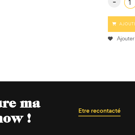
-
AJOUT
Ajouter 
ure ma
Etre recontacté
now !