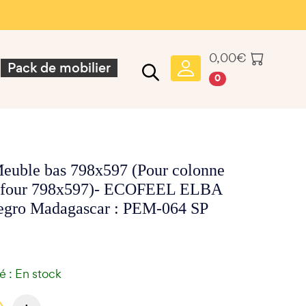
0,00
€
Pack de mobilier
0
euble bas 798x597 (Pour colonne
et four 798x597)- ECOFEEL ELBA
gro Madagascar : PEM-064 SP
té : En stock