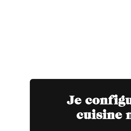
Je config
cuisine 