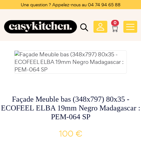
Une question ? Appelez-nous au 04 74 94 65 88
0
Façade Meuble bas (348x797) 80x35 -
ECOFEEL ELBA 19mm Negro Madagascar :
PEM-064 SP
100 €