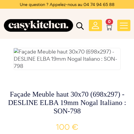
Une question ? Appelez-nous au 04 74 94 65 88
0
Façade Meuble haut 30x70 (698x297) -
DESLINE ELBA 19mm Nogal Italiano :
SON-798
100 €