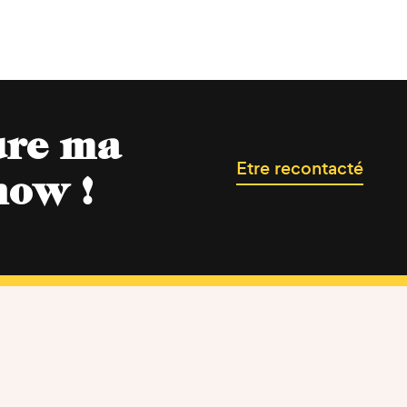
ure ma
Etre recontacté
now !