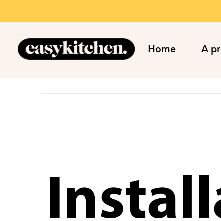
Home
A p