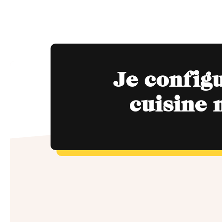
Je config
cuisine 