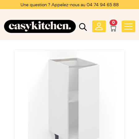
Une question ? Appelez-nous au 04 74 94 65 88
0