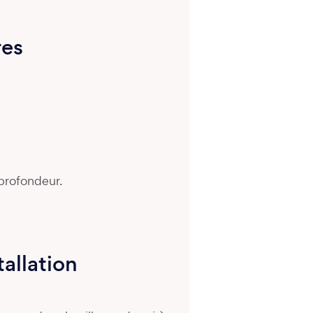
res
 profondeur.
tallation