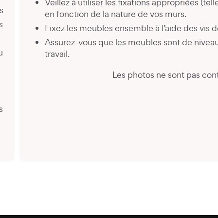
Veillez à utiliser les fixations appropriées (tel
s
en fonction de la nature de vos murs.
s
Fixez les meubles ensemble à l’aide des vis de
Assurez-vous que les meubles sont de niveau
u
travail.
Les photos ne sont pas cont
é
s