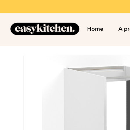
Home
A p