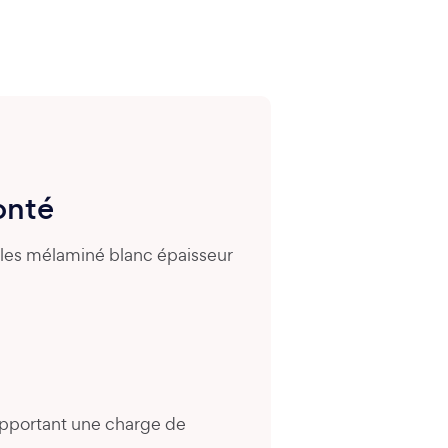
onté
ules mélaminé blanc épaisseur
upportant une charge de