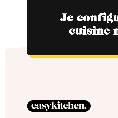
Je config
cuisine 