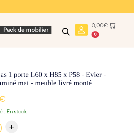
0,00
€
Pack de mobilier
0
as 1 porte L60 x H85 x P58 - Evier -
aminé mat - meuble livré monté
 €
té : En stock
+