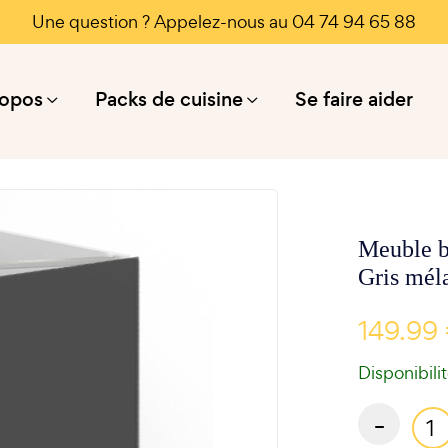
Une question ? Appelez-nous au 04 74 94 65 88
ropos
Packs de cuisine
Se faire aider
Meuble b
Gris mél
149.99
Disponibili
-