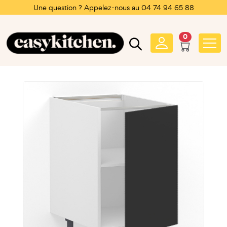
Une question ? Appelez-nous au 04 74 94 65 88
0