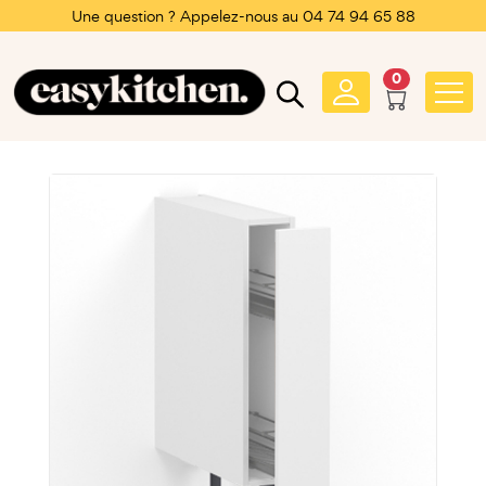
Une question ? Appelez-nous au 04 74 94 65 88
0