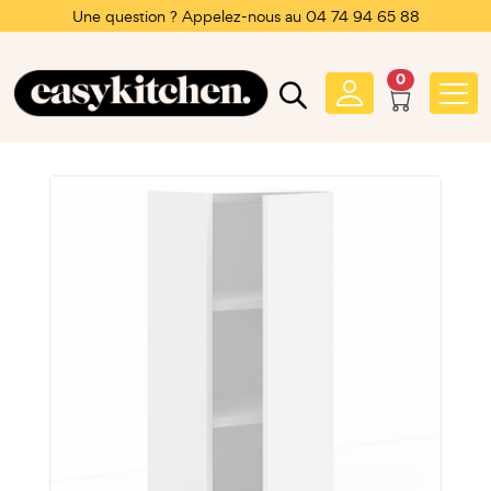
Une question ? Appelez-nous au 04 74 94 65 88
0