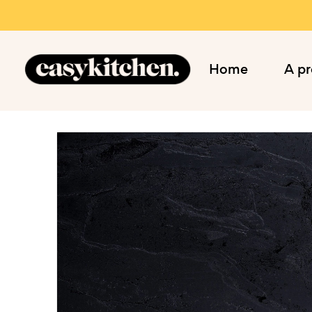
Home
A p