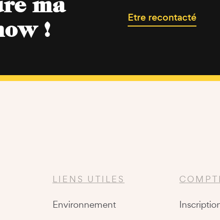
ure ma
Etre recontacté
now !
LIENS UTILES
COMPT
Environnement
Inscriptio