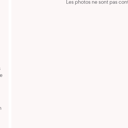
Les photos ne sont pas cont
s
de
n