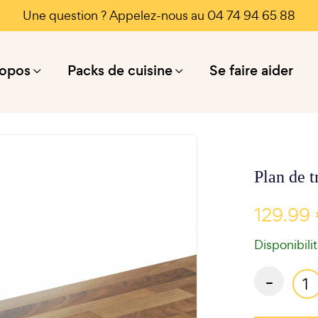
Une question ? Appelez-nous au 04 74 94 65 88
ropos
Packs de cuisine
Se faire aider
Plan de t
129.99
Disponibili
-