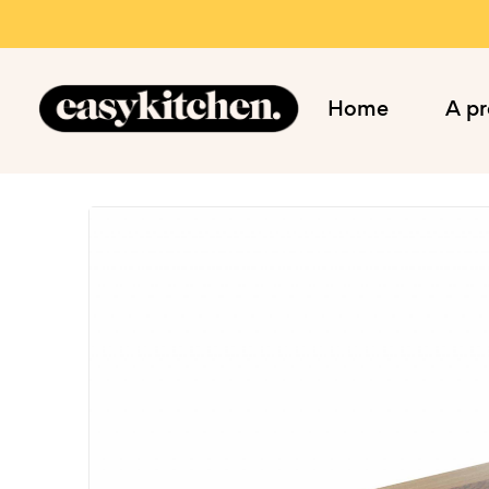
Home
A p