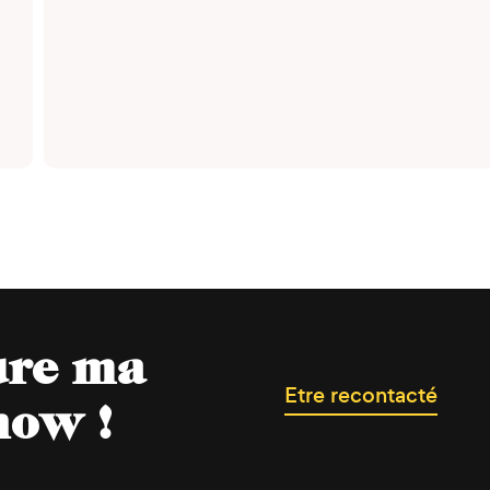
ure ma
Etre recontacté
now !