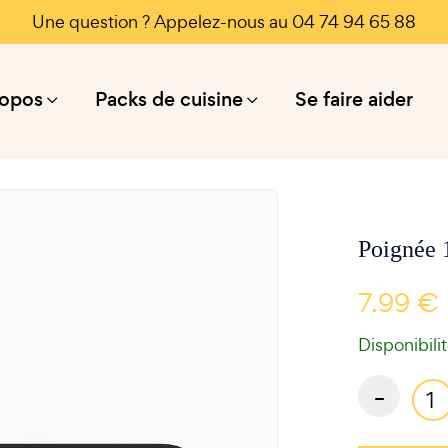
Une question ? Appelez-nous au 04 74 94 65 88
ropos
Packs de cuisine
Se faire aider
Poignée 
7.99 €
Disponibili
-