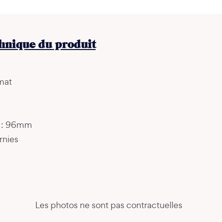
chnique du produit
mat
s : 96mm
rnies
Les photos ne sont pas contractuelles