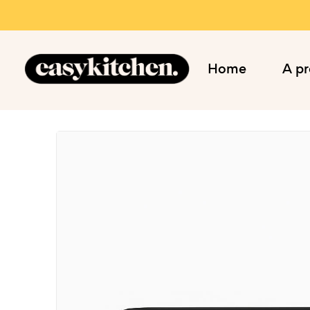
Home
A p