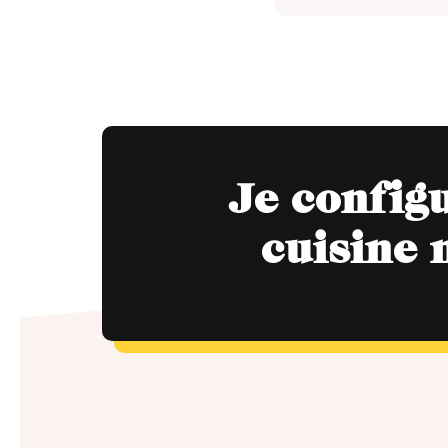
Je config
cuisine 