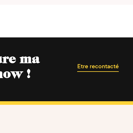
ure ma
Etre recontacté
now !