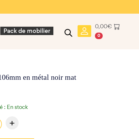
0,00
€
Pack de mobilier
0
106mm en métal noir mat
té : En stock
+