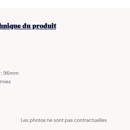
chnique du produit
s : 96mm
rnies
Les photos ne sont pas contractuelles