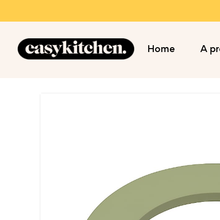
Home
A p