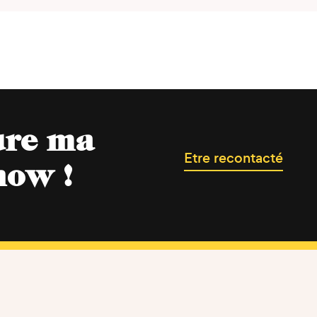
ure ma
Etre recontacté
now !