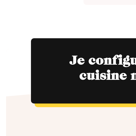
Je config
cuisine 