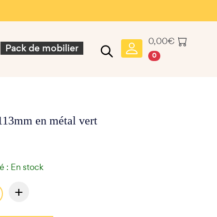
0,00
€
Pack de mobilier
0
113mm en métal vert
té : En stock
+