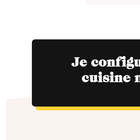
Je config
cuisine 