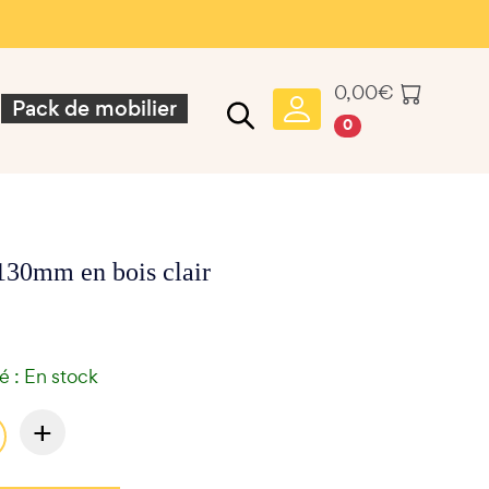
0,00
€
Pack de mobilier
0
130mm en bois clair
té : En stock
+