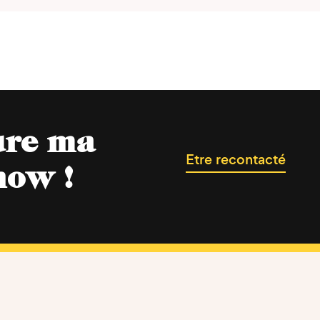
ure ma
Etre recontacté
now !