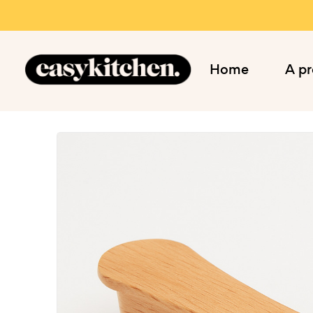
Home
A p