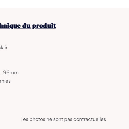
chnique du produit
lair
s : 96mm
rnies
Les photos ne sont pas contractuelles