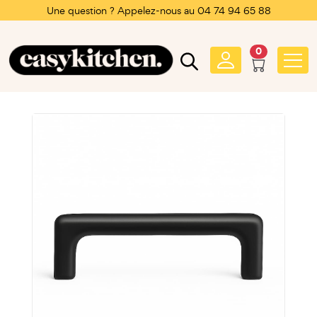
Une question ? Appelez-nous au 04 74 94 65 88
0