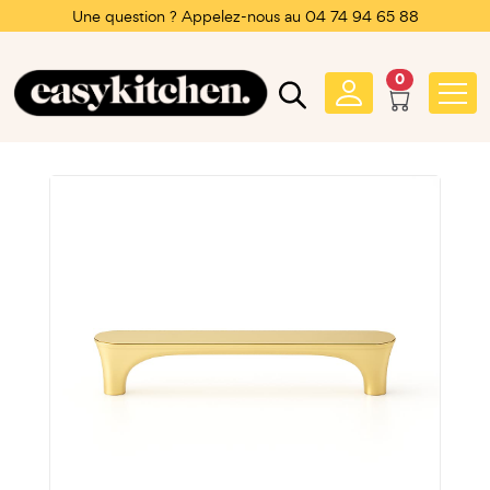
Une question ? Appelez-nous au 04 74 94 65 88
0