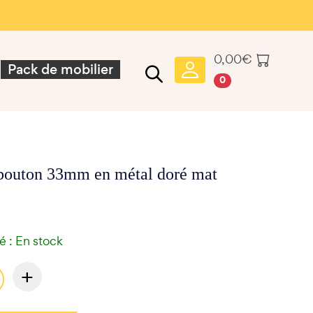
0,00
€
Pack de mobilier
0
bouton 33mm en métal doré mat
té : En stock
+