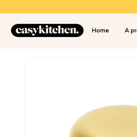
Home
A p