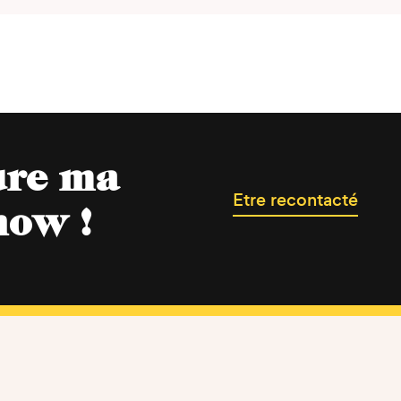
ure ma
Etre recontacté
now !