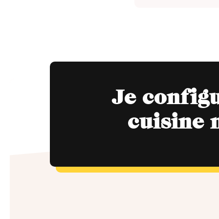
Je config
cuisine 