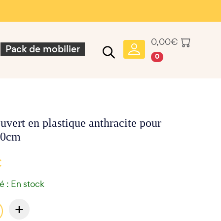
0,00
€
Pack de mobilier
0
vert en plastique anthracite pour
60cm
€
té : En stock
+