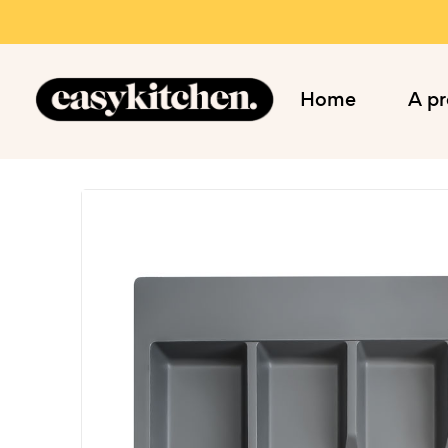
Home
A p