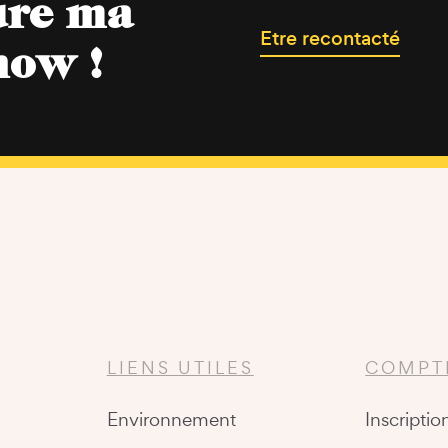
ure ma
Etre recontacté
now !
LIENS UTILES
COMPT
Environnement
Inscriptio